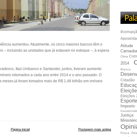
#corrupç
Aposenta
mplência aumentou. Atualmente, os cinco maiores bancos têm o
Atitude
s – incluindo as unidades que já estavam no estoque –, à espera
Carnauba
Com
Clima
C
2014
radesco, Itaú Unibanco e Santander, juntos, tiveram aumento
Branca
Desenv
móveis retomados a cada ano entre 2014 e o ano passado. O
Cidadão
s meses já foram tomados mais de R$ 1,48 bilhão em imóveis
Educaç
Eleiçõ
Eleições
Esport
Imposto
Insustentab
Justiça
Ministér
Opini
Página inicial
Postagem mais antiga
Pesca
Pes