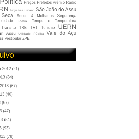
Política
Preços
Prefeitos
Prêmio
Rádio
RN
São João do Assu
Royalties
Salário
Seca
Segurança
Secos & Molhados
ilidade
Tempo e Temperatura
Teatro
UERN
Trânsito
TRT
TRE
Turismo
Vale do Açu
em Assu
Utilidade Pública
es
Vestibular
ZPE
o 2012
(21)
013
(84)
 2013
(67)
013
(40)
3
(67)
3
(47)
13
(54)
3
(93)
013
(78)