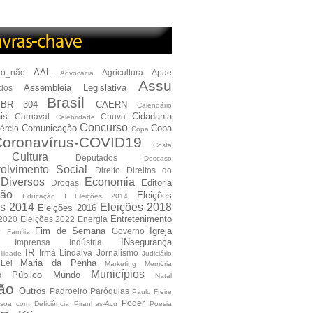
AAL
ão_não
Agricultura
Apae
Advocacia
Assu
Assembleia Legislativa
dos
Brasil
BR 304
CAERN
Calendário
is
Cidadania
Carnaval
Chuva
Celebridade
Concurso
Comunicação
Copa
ércio
Copa
oronavírus-COVID19
Costa
Cultura
Deputados
Descaso
olvimento Social
Direito
Direitos do
Diversos
Economia
Editoria
Drogas
ão
Eleições
Educação I Eleições 2014
es 2014
Eleições 2018
Eleições 2016
Entretenimento
 2020
Eleições 2022
Energia
e
Fim de Semana
Igreja
Governo
Família
INsegurança
Imprensa
Indústria
IR
Irmã Lindalva
Jornalismo
ilidade
Judiciário
Maria da Penha
Lei
Marketing
Memória
Municípios
io Público
Mundo
Natal
ão
Outros
Padroeiro
Paróquias
Paulo Freire
Poder
soa com Deficiência
Piranhas-Açu
Poesia