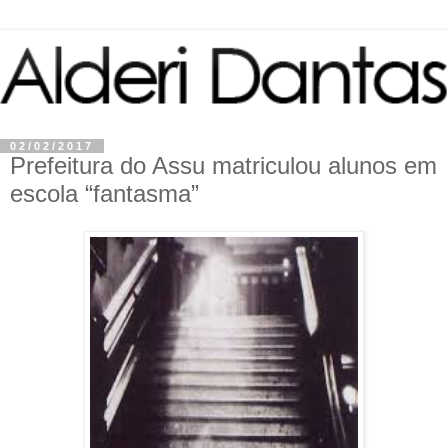
02/02/2017
Prefeitura do Assu matriculou alunos em
escola “fantasma”