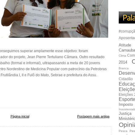
#corrupç
Aposenta
Atitude
Carnauba
 conseguimos superar amplamente esse objetivo: foram
Com
Clima
ador do projeto, Jean Pierre Tertuliano Câmara. Outro resultado
C
2014
abalho (formal e informal), ultrapassando a meta de 20 jovens
Branca
entro Nordestino de Medicina Popular com patrocínio da Petrobras
Desenv
utilândia I, II e Fulô do Mato, Sebrae e prefeitura do Assu.
Cidadão
Educaç
Eleiçõ
Eleições
Esport
Imposto
Insustentab
Justiça
Página inicial
Postagem mais antiga
Ministér
Opini
Pesca
Pes