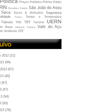
Política
Preços
Prefeitos
Prêmio
Rádio
RN
São João do Assu
Royalties
Salário
Seca
Segurança
Secos & Molhados
ilidade
Tempo e Temperatura
Teatro
UERN
Trânsito
TRT
TRE
Turismo
Vale do Açu
em Assu
Utilidade Pública
es
Vestibular
ZPE
o 2012
(21)
013
(84)
 2013
(67)
013
(40)
3
(67)
3
(47)
13
(54)
3
(93)
013
(78)