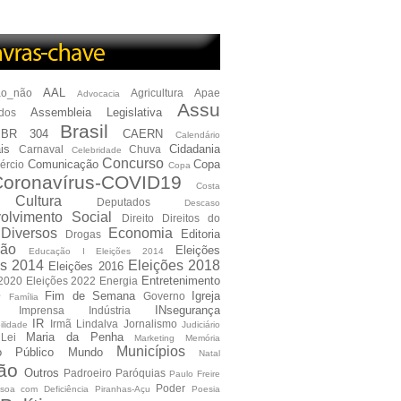
AAL
ão_não
Agricultura
Apae
Advocacia
Assu
Assembleia Legislativa
dos
Brasil
BR 304
CAERN
Calendário
is
Cidadania
Carnaval
Chuva
Celebridade
Concurso
Comunicação
Copa
ércio
Copa
oronavírus-COVID19
Costa
Cultura
Deputados
Descaso
olvimento Social
Direito
Direitos do
Diversos
Economia
Editoria
Drogas
ão
Eleições
Educação I Eleições 2014
es 2014
Eleições 2018
Eleições 2016
Entretenimento
 2020
Eleições 2022
Energia
e
Fim de Semana
Igreja
Governo
Família
INsegurança
Imprensa
Indústria
IR
Irmã Lindalva
Jornalismo
ilidade
Judiciário
Maria da Penha
Lei
Marketing
Memória
Municípios
io Público
Mundo
Natal
ão
Outros
Padroeiro
Paróquias
Paulo Freire
Poder
soa com Deficiência
Piranhas-Açu
Poesia