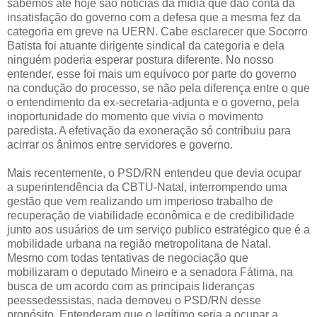
sabemos até hoje são noticias da mídia que dão conta da
insatisfação do governo com a defesa que a mesma fez da
categoria em greve na UERN. Cabe esclarecer que Socorro
Batista foi atuante dirigente sindical da categoria e dela
ninguém poderia esperar postura diferente. No nosso
entender, esse foi mais um equívoco por parte do governo
na condução do processo, se não pela diferença entre o que
o entendimento da ex-secretaria-adjunta e o governo, pela
inoportunidade do momento que vivia o movimento
paredista. A efetivação da exoneração só contribuiu para
acirrar os ânimos entre servidores e governo.
Mais recentemente, o PSD/RN entendeu que devia ocupar
a superintendência da CBTU-Natal, interrompendo uma
gestão que vem realizando um imperioso trabalho de
recuperação de viabilidade econômica e de credibilidade
junto aos usuários de um serviço publico estratégico que é a
mobilidade urbana na região metropolitana de Natal.
Mesmo com todas tentativas de negociação que
mobilizaram o deputado Mineiro e a senadora Fátima, na
busca de um acordo com as principais lideranças
peessedessistas, nada demoveu o PSD/RN desse
propósito. Entenderam que o legítimo seria a ocupar a