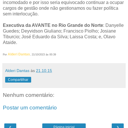
incomodado e por isso seria equivocado continuar a ocupar
cargos de gestão onde não gestionamos ou fazer política
sem interlocução.
Executiva da AVANTE no Rio Grande do Norte
: Danyelle
Guedes; Deyvidson Giuliano; Francisco Piolho; Josiane
Tiburcio; José Eduardo da Silva; Laissa Costa; e, Olavo
Ataide.
Alderi Dantas
Por
, 21/10/2015 às 00:39
Alderi Dantas
às
21.10.15
Compartilhar
Nenhum comentário:
Postar um comentário
‹
›
Página inicial