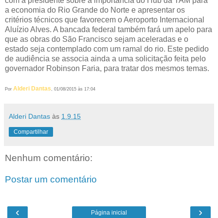
com a presidente sobre a importância do Hub da TAM para
a economia do Rio Grande do Norte e apresentar os
critérios técnicos que favorecem o Aeroporto Internacional
Aluízio Alves. A bancada federal também fará um apelo para
que as obras do São Francisco sejam aceleradas e o
estado seja contemplado com um ramal do rio. Este pedido
de audiência se associa ainda a uma solicitação feita pelo
governador Robinson Faria, para tratar dos mesmos temas.
Alderi Dantas
Por
, 01/08/2015 às 17:04
Alderi Dantas
às
1.9.15
Compartilhar
Nenhum comentário:
Postar um comentário
‹
›
Página inicial