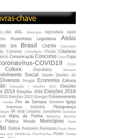
AAL
ão_não
Agricultura
Apae
Advocacia
Assu
Assembleia Legislativa
dos
Brasil
BR 304
CAERN
Calendário
is
Cidadania
Carnaval
Chuva
Celebridade
Concurso
Comunicação
Copa
ércio
Copa
oronavírus-COVID19
Costa
Cultura
Deputados
Descaso
olvimento Social
Direito
Direitos do
Diversos
Economia
Editoria
Drogas
ão
Eleições
Educação I Eleições 2014
es 2014
Eleições 2018
Eleições 2016
Entretenimento
 2020
Eleições 2022
Energia
e
Fim de Semana
Igreja
Governo
Família
INsegurança
Imprensa
Indústria
IR
Irmã Lindalva
Jornalismo
ilidade
Judiciário
Maria da Penha
Lei
Marketing
Memória
Municípios
io Público
Mundo
Natal
ão
Outros
Padroeiro
Paróquias
Paulo Freire
Poder
soa com Deficiência
Piranhas-Açu
Poesia