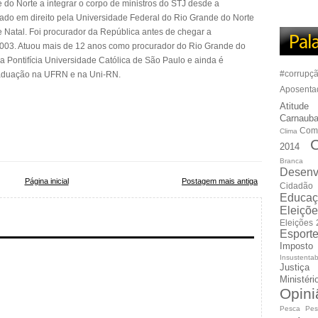
 do Norte a integrar o corpo de ministros do STJ desde a
ado em direito pela Universidade Federal do Rio Grande do Norte
 Natal. Foi procurador da República antes de chegar a
03. Atuou mais de 12 anos como procurador do Rio Grande do
a Pontifícia Universidade Católica de São Paulo e ainda é
#corrupç
raduação na UFRN e na Uni-RN.
Aposenta
Atitude
Carnauba
Com
Clima
C
2014
Branca
Desenv
Página inicial
Postagem mais antiga
Cidadão
Educaç
Eleiçõ
Eleições
Esport
Imposto
Insustentab
Justiça
Ministér
Opini
Pesca
Pes