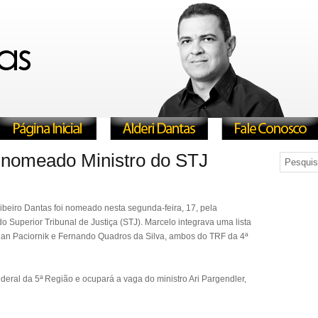
 nomeado Ministro do STJ
beiro Dantas foi nomeado nesta segunda-feira, 17, pela
o Superior Tribunal de Justiça (STJ). Marcelo integrava uma lista
 Ilan Paciornik e Fernando Quadros da Silva, ambos do TRF da 4ª
deral da 5ª Região e ocupará a vaga do ministro Ari Pargendler,