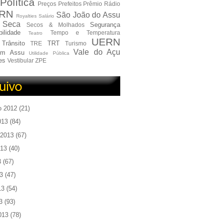
Política
Preços
Prefeitos
Prêmio
Rádio
RN
São João do Assu
Royalties
Salário
Seca
Segurança
Secos & Molhados
ilidade
Tempo e Temperatura
Teatro
UERN
Trânsito
TRT
TRE
Turismo
Vale do Açu
em Assu
Utilidade Pública
es
Vestibular
ZPE
o 2012
(21)
013
(84)
 2013
(67)
013
(40)
3
(67)
3
(47)
13
(54)
3
(93)
013
(78)