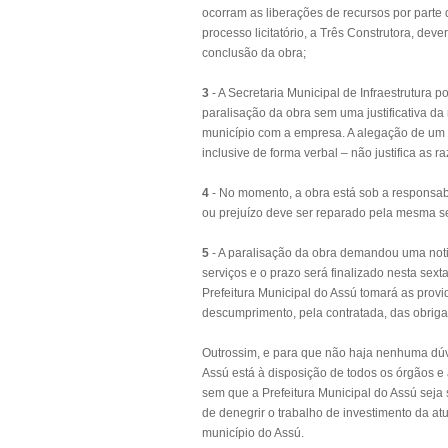
ocorram as liberações de recursos por parte
processo licitatório, a Três Construtora, de
conclusão da obra;
3
- A Secretaria Municipal de Infraestrutura 
paralisação da obra sem uma justificativa da 
município com a empresa. A alegação de um pe
inclusive de forma verbal – não justifica as r
4
- No momento, a obra está sob a responsab
ou prejuízo deve ser reparado pela mesma s
5
- A paralisação da obra demandou uma notif
serviços e o prazo será finalizado nesta sext
Prefeitura Municipal do Assú tomará as provi
descumprimento, pela contratada, das obriga
Outrossim, e para que não haja nenhuma dúvi
Assú está à disposição de todos os órgãos e 
sem que a Prefeitura Municipal do Assú sej
de denegrir o trabalho de investimento da a
município do Assú.