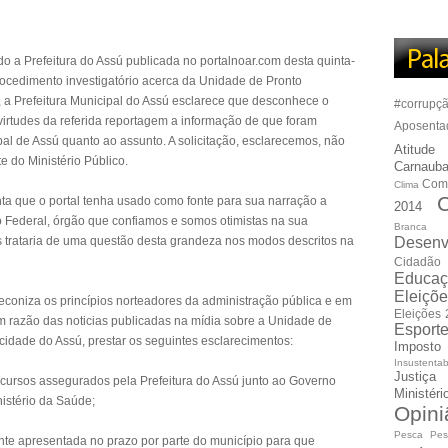
 a Prefeitura do Assú publicada no portalnoar.com desta quinta-
procedimento investigatório acerca da Unidade de Pronto
 a Prefeitura Municipal do Assú esclarece que desconhece o
#corrupç
svirtudes da referida reportagem a informação de que foram
Aposenta
pal de Assú quanto ao assunto. A solicitação, esclarecemos, não
Atitude
e do Ministério Público.
Carnauba
Com
Clima
C
ta que o portal tenha usado como fonte para sua narração a
2014
o Federal, órgão que confiamos e somos otimistas na sua
Branca
is trataria de uma questão desta grandeza nos modos descritos na
Desenv
Cidadão
Educaç
Eleiçõ
econiza os princípios norteadores da administração pública e em
Eleições
em razão das noticias publicadas na mídia sobre a Unidade de
Esport
idade do Assú, prestar os seguintes esclarecimentos:
Imposto
Insustentab
Justiça
ecursos assegurados pela Prefeitura do Assú junto ao Governo
Ministér
istério da Saúde;
Opini
Pesca
Pes
nte apresentada no prazo por parte do município para que