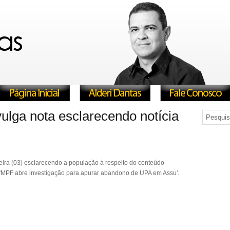
vulga nota esclarecendo notícia
-feira (03) esclarecendo a população à respeito do conteúdo
do 'MPF abre investigação para apurar abandono de UPA em Assu'.