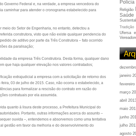
Polícia
 do Governo Federal e, na verdade, a empresa vencedora do
Religião
veria caminhar para atender o cronograma estabelecido para
Saúde
Sustentab
Tradição
por meio do Setor de Engenharia, no entanto, detectou a
Ufersa 
referida construtora, visto que não existe qualquer pendencia do
Vereador
dido de aditivo por parte da Três Construtora – fato ocorrido
azões da paralisação;
ilidade da empresa Três Construtora. Desta forma, qualquer dano
em que haja qualquer elevação nos valores contratados;
dezembr
janeiro 2
icação extrajudicial a empresa com a solicitação de retorno dos
a-feira, 03 de julho de 2015. Caso, não ocorra o estabelecido, a
fevereiro
dências para formalizar a rescisão do contrato em razão do
março 2
ções contratuais por ela assumida.
abril 201
da quanto à lisura deste processo, a Prefeitura Municipal do
maio 201
autoridades. Portanto, outras informações acerca do assunto –
junho 20
a sequer ouvida –, entendemos e absorvemos como uma tentativa
julho 201
tual gestão em favor da melhoria e do desenvolvimento do
agosto 2