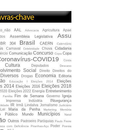
AAL
ão_não
Agricultura
Apae
Advocacia
Assu
Assembleia Legislativa
dos
Brasil
BR 304
CAERN
Calendário
is
Cidadania
Carnaval
Chuva
Celebridade
Concurso
Comunicação
Copa
ércio
Copa
oronavírus-COVID19
Costa
Cultura
Deputados
Descaso
olvimento Social
Direito
Direitos do
Diversos
Economia
Editoria
Drogas
ão
Eleições
Educação I Eleições 2014
es 2014
Eleições 2018
Eleições 2016
Entretenimento
 2020
Eleições 2022
Energia
e
Fim de Semana
Igreja
Governo
Família
INsegurança
Imprensa
Indústria
IR
Irmã Lindalva
Jornalismo
ilidade
Judiciário
Maria da Penha
Lei
Marketing
Memória
Municípios
io Público
Mundo
Natal
ão
Outros
Padroeiro
Paróquias
Paulo Freire
Poder
soa com Deficiência
Piranhas-Açu
Poesia