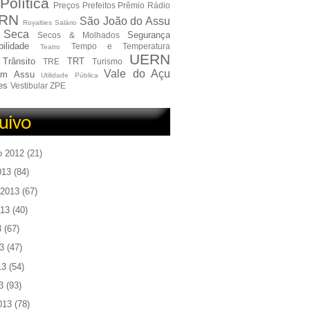
Política
Preços
Prefeitos
Prêmio
Rádio
RN
São João do Assu
Royalties
Salário
Seca
Segurança
Secos & Molhados
ilidade
Tempo e Temperatura
Teatro
UERN
Trânsito
TRT
TRE
Turismo
Vale do Açu
em Assu
Utilidade Pública
es
Vestibular
ZPE
o 2012
(21)
013
(84)
 2013
(67)
013
(40)
3
(67)
3
(47)
13
(54)
3
(93)
013
(78)