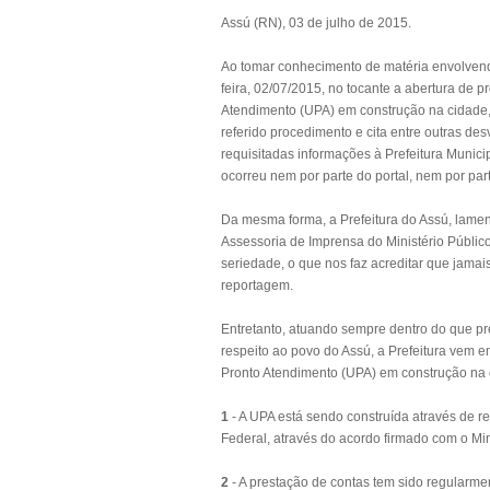
Assú (RN), 03 de julho de 2015.
Ao tomar conhecimento de matéria envolvendo
feira, 02/07/2015, no tocante a abertura de 
Atendimento (UPA) em construção na cidade,
referido procedimento e cita entre outras de
requisitadas informações à Prefeitura Munici
ocorreu nem por parte do portal, nem por part
Da mesma forma, a Prefeitura do Assú, lamen
Assessoria de Imprensa do Ministério Públic
seriedade, o que nos faz acreditar que jama
reportagem.
Entretanto, atuando sempre dentro do que pr
respeito ao povo do Assú, a Prefeitura vem 
Pronto Atendimento (UPA) em construção na c
1
- A UPA está sendo construída através de r
Federal, através do acordo firmado com o Min
2
- A prestação de contas tem sido regularme