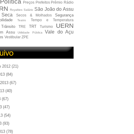
Política
Preços
Prefeitos
Prêmio
Rádio
RN
São João do Assu
Royalties
Salário
Seca
Segurança
Secos & Molhados
ilidade
Tempo e Temperatura
Teatro
UERN
Trânsito
TRT
TRE
Turismo
Vale do Açu
em Assu
Utilidade Pública
es
Vestibular
ZPE
o 2012
(21)
013
(84)
 2013
(67)
013
(40)
3
(67)
3
(47)
13
(54)
3
(93)
013
(78)