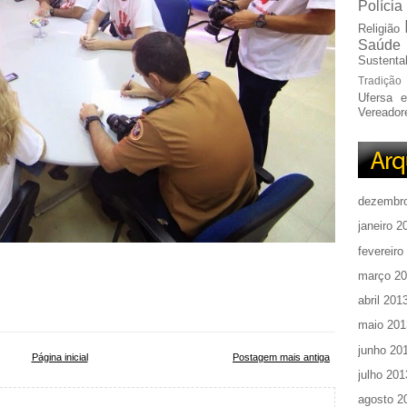
Polícia
Religião
Saúde
Sustentab
Tradição
Ufersa 
Vereador
dezembr
janeiro 2
fevereiro
março 2
abril 201
maio 201
junho 20
Página inicial
Postagem mais antiga
julho 201
agosto 2