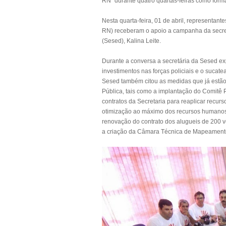
RN” durante quatro quartas-feiras como for
Nesta quarta-feira, 01 de abril, representant
RN) receberam o apoio a campanha da secret
(Sesed), Kalina Leite.
Durante a conversa a secretária da Sesed exp
investimentos nas forças policiais e o sucatea
Sesed também citou as medidas que já estão
Pública, tais como a implantação do Comitê
contratos da Secretaria para reaplicar recu
otimização ao máximo dos recursos humanos 
renovação do contrato dos alugueis de 200 veí
a criação da Câmara Técnica de Mapeamento d