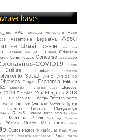
AAL
ão_não
Agricultura
Apae
Advocacia
Assu
Assembleia Legislativa
dos
Brasil
BR 304
CAERN
Calendário
is
Cidadania
Carnaval
Chuva
Celebridade
Concurso
Comunicação
Copa
ércio
Copa
oronavírus-COVID19
Costa
Cultura
Deputados
Descaso
olvimento Social
Direito
Direitos do
Diversos
Economia
Editoria
Drogas
ão
Eleições
Educação I Eleições 2014
es 2014
Eleições 2018
Eleições 2016
Entretenimento
 2020
Eleições 2022
Energia
e
Fim de Semana
Igreja
Governo
Família
INsegurança
Imprensa
Indústria
IR
Irmã Lindalva
Jornalismo
ilidade
Judiciário
Maria da Penha
Lei
Marketing
Memória
Municípios
io Público
Mundo
Natal
ão
Outros
Padroeiro
Paróquias
Paulo Freire
Poder
soa com Deficiência
Piranhas-Açu
Poesia