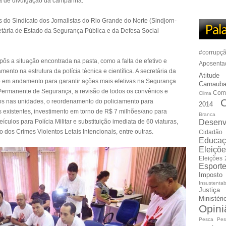
ma de divulgação da campanha.
es do Sindicato dos Jornalistas do Rio Grande do Norte (Sindjorn-
ária de Estado da Segurança Pública e da Defesa Social
#corrupç
ôs a situação encontrada na pasta, como a falta de efetivo e
Aposenta
mento na estrutura da polícia técnica e científica. A secretária da
Atitude
 em andamento para garantir ações mais efetivas na Segurança
Carnauba
 Permanente de Segurança, a revisão de todos os convênios e
Com
Clima
C
rsos nas unidades, o reordenamento do policiamento para
2014
existentes, investimento em torno de R$ 7 milhões/ano para
Branca
culos para Polícia Militar e substituição imediata de 60 viaturas,
Desenv
os Crimes Violentos Letais Intencionais, entre outras.
Cidadão
Educaç
Eleiçõ
Eleições
Esport
Imposto
Insustentab
Justiça
Ministér
Opini
Pesca
Pes