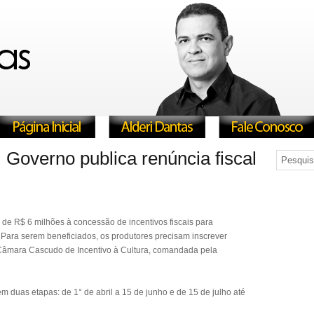
Governo publica renúncia fiscal
de R$ 6 milhões à concessão de incentivos fiscais para
 Para serem beneficiados, os produtores precisam inscrever
Câmara Cascudo de Incentivo à Cultura, comandada pela
m duas etapas: de 1° de abril a 15 de junho e de 15 de julho até