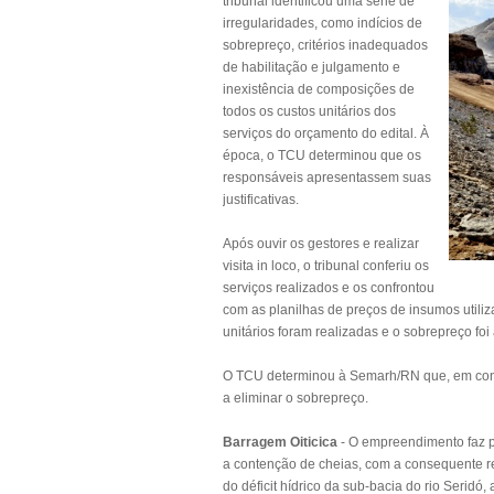
tribunal identificou uma série de
irregularidades, como indícios de
sobrepreço, critérios inadequados
de habilitação e julgamento e
inexistência de composições de
todos os custos unitários dos
serviços do orçamento do edital. À
época, o TCU determinou que os
responsáveis apresentassem suas
justificativas.
Após ouvir os gestores e realizar
visita in loco, o tribunal conferiu os
serviços realizados e os confrontou
com as planilhas de preços de insumos utili
unitários foram realizadas e o sobrepreço fo
O TCU determinou à Semarh/RN que, em conju
a eliminar o sobrepreço.
Barragem Oiticica
- O empreendimento faz p
a contenção de cheias, com a consequente r
do déficit hídrico da sub-bacia do rio Seridó,