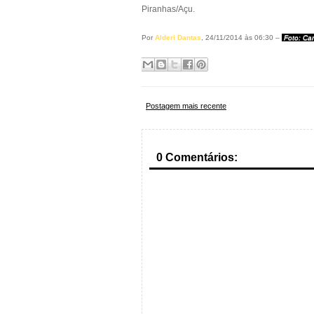
Piranhas/Açu.
Por
Alderi Dantas
, 24/11/2014 às 06:30 –
Foto: Ca
Postagem mais recente
0 Comentários: