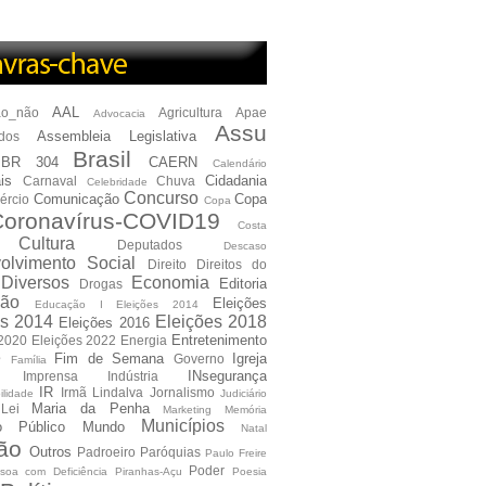
AAL
ão_não
Agricultura
Apae
Advocacia
Assu
Assembleia Legislativa
dos
Brasil
BR 304
CAERN
Calendário
is
Cidadania
Carnaval
Chuva
Celebridade
Concurso
Comunicação
Copa
ércio
Copa
oronavírus-COVID19
Costa
Cultura
Deputados
Descaso
olvimento Social
Direito
Direitos do
Diversos
Economia
Editoria
Drogas
ão
Eleições
Educação I Eleições 2014
es 2014
Eleições 2018
Eleições 2016
Entretenimento
 2020
Eleições 2022
Energia
e
Fim de Semana
Igreja
Governo
Família
INsegurança
Imprensa
Indústria
IR
Irmã Lindalva
Jornalismo
ilidade
Judiciário
Maria da Penha
Lei
Marketing
Memória
Municípios
io Público
Mundo
Natal
ão
Outros
Padroeiro
Paróquias
Paulo Freire
Poder
soa com Deficiência
Piranhas-Açu
Poesia