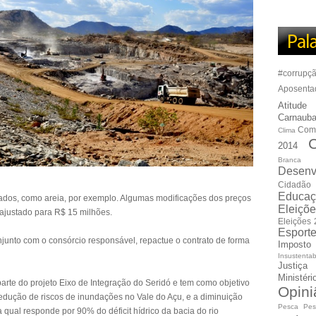
#corrupç
Aposenta
Atitude
Carnauba
Com
Clima
C
2014
Branca
Desenv
Cidadão
Educaç
zados, como areia, por exemplo. Algumas modificações dos preços
Eleiçõ
i ajustado para R$ 15 milhões.
Eleições
Esport
nto com o consórcio responsável, repactue o contrato de forma
Imposto
Insustentab
Justiça
Ministér
arte do projeto Eixo de Integração do Seridó e tem como objetivo
Opini
edução de riscos de inundações no Vale do Açu, e a diminuição
Pesca
Pes
 a qual responde por 90% do déficit hídrico da bacia do rio