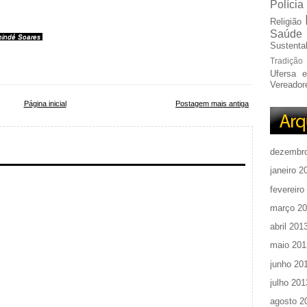
Polícia
Religião
Saúde
nindé Soares
Sustentab
Tradição
Ufersa 
Vereador
Página inicial
Postagem mais antiga
dezembr
janeiro 2
fevereiro
março 2
abril 201
maio 201
junho 20
julho 201
agosto 2