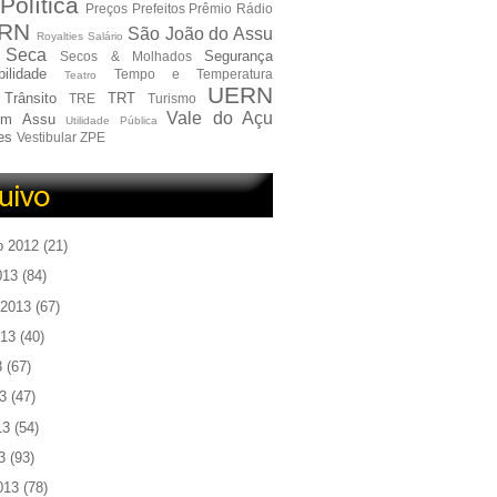
Política
Preços
Prefeitos
Prêmio
Rádio
RN
São João do Assu
Royalties
Salário
Seca
Segurança
Secos & Molhados
ilidade
Tempo e Temperatura
Teatro
UERN
Trânsito
TRT
TRE
Turismo
Vale do Açu
em Assu
Utilidade Pública
es
Vestibular
ZPE
o 2012
(21)
013
(84)
 2013
(67)
013
(40)
3
(67)
3
(47)
13
(54)
3
(93)
013
(78)