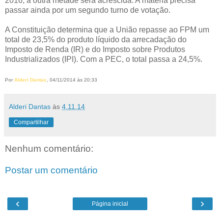
2016, a outra metade será acrescida. A matéria precisa
passar ainda por um segundo turno de votação.
A Constituição determina que a União repasse ao FPM um
total de 23,5% do produto líquido da arrecadação do
Imposto de Renda (IR) e do Imposto sobre Produtos
Industrializados (IPI). Com a PEC, o total passa a 24,5%.
Por
Alderi Dantas
, 04/11/2014 às 20:33
Alderi Dantas
às
4.11.14
Compartilhar
Nenhum comentário:
Postar um comentário
‹
›
Página inicial