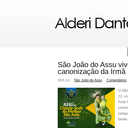
São João do Assu viv
canonização da Irmã 
19.6.14
São João do Assu
Comentários
O São 
12, co
Forte 
comun
sangue
beata 