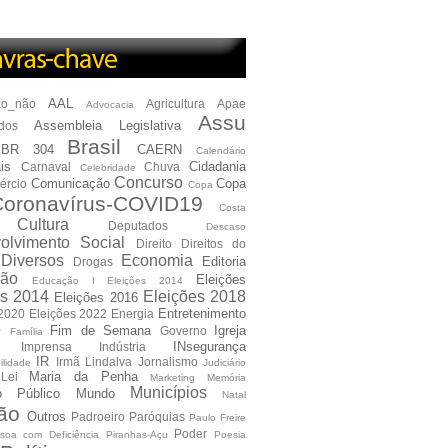
AAL
ão_não
Agricultura
Apae
Advocacia
Assu
Assembleia Legislativa
dos
Brasil
BR 304
CAERN
Calendário
is
Cidadania
Carnaval
Chuva
Celebridade
Concurso
Comunicação
Copa
ércio
Copa
oronavírus-COVID19
Costa
Cultura
Deputados
Descaso
olvimento Social
Direito
Direitos do
Diversos
Economia
Editoria
Drogas
ão
Eleições
Educação I Eleições 2014
es 2014
Eleições 2018
Eleições 2016
Entretenimento
 2020
Eleições 2022
Energia
e
Fim de Semana
Igreja
Governo
Família
INsegurança
Imprensa
Indústria
IR
Irmã Lindalva
Jornalismo
ilidade
Judiciário
Maria da Penha
Lei
Marketing
Memória
Municípios
io Público
Mundo
Natal
ão
Outros
Padroeiro
Paróquias
Paulo Freire
Poder
soa com Deficiência
Piranhas-Açu
Poesia