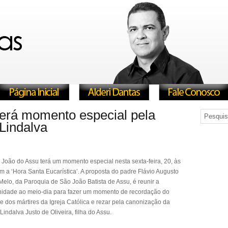
erá momento especial pela
Lindalva
João do Assu terá um momento especial nesta sexta-feira, 20, às
m a ‘Hora Santa Eucarística’. A proposta do padre Flávio Augusto
Melo, da Paroquia de São João Batista de Assu, é reunir a
idade ao meio-dia para fazer um momento de recordação do
 dos mártires da Igreja Católica e rezar pela canonização da
Lindalva Justo de Oliveira, filha do Assu.