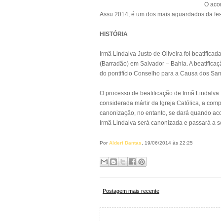
O aco
Assu 2014, é um dos mais aguardados da fes
HISTÓRIA
Irmã Lindalva Justo de Oliveira foi beatific
(Barradão) em Salvador – Bahia. A beatificaç
do pontifício Conselho para a Causa dos Sa
O processo de beatificação de Irmã Lindalva 
considerada mártir da Igreja Católica, a com
canonização, no entanto, se dará quando a
Irmã Lindalva será canonizada e passará a se
Por
Alderi Dantas
, 19/06/2014 às 22:25
Postagem mais recente