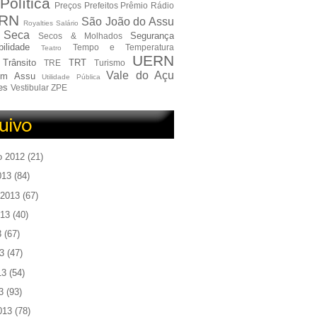
Política
Preços
Prefeitos
Prêmio
Rádio
RN
São João do Assu
Royalties
Salário
Seca
Segurança
Secos & Molhados
ilidade
Tempo e Temperatura
Teatro
UERN
Trânsito
TRT
TRE
Turismo
Vale do Açu
em Assu
Utilidade Pública
es
Vestibular
ZPE
o 2012
(21)
013
(84)
 2013
(67)
013
(40)
3
(67)
3
(47)
13
(54)
3
(93)
013
(78)