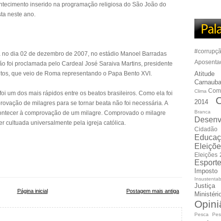
ntecimento inserido na programação religiosa do São João do
ta neste ano.
#corrupç
ada no dia 02 de dezembro de 2007, no estádio Manoel Barradas
Aposenta
ão foi proclamada pelo Cardeal José Saraiva Martins, presidente
ntos, que veio de Roma representando o Papa Bento XVI.
Atitude
Carnauba
Com
Clima
foi um dos mais rápidos entre os beatos brasileiros. Como ela foi
C
2014
provação de milagres para se tornar beata não foi necessária. A
Branca
contecer à comprovação de um milagre. Comprovado o milagre
Desenv
r cultuada universalmente pela igreja católica.
Cidadão
Educaç
Eleiçõ
Eleições
Esport
Imposto
Insustentab
Justiça
Página inicial
Postagem mais antiga
Ministér
Opini
Pesca
Pes