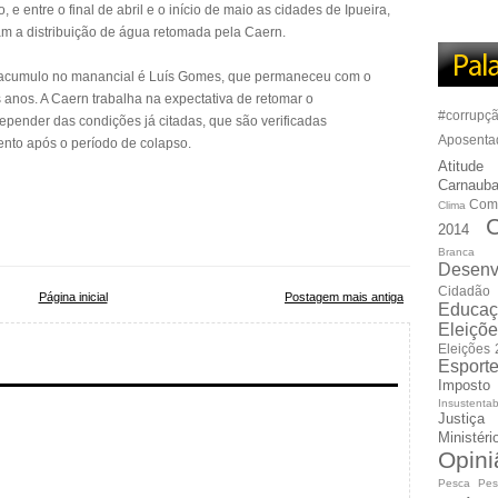
e entre o final de abril e o início de maio as cidades de Ipueira,
m a distribuição de água retomada pela Caern.
 acumulo no manancial é Luís Gomes, que permaneceu com o
 anos. A Caern trabalha na expectativa de retomar o
#corrupç
epender das condições já citadas, que são verificadas
Aposenta
ento após o período de colapso.
Atitude
Carnauba
Com
Clima
C
2014
Branca
Desenv
Cidadão
Página inicial
Postagem mais antiga
Educaç
Eleiçõ
Eleições
Esport
Imposto
Insustentab
Justiça
Ministér
Opini
Pesca
Pes