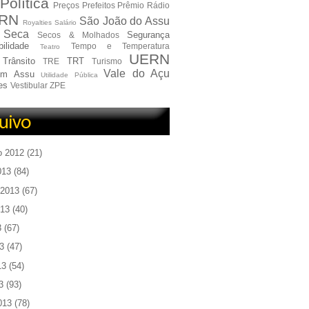
Política
Preços
Prefeitos
Prêmio
Rádio
RN
São João do Assu
Royalties
Salário
Seca
Segurança
Secos & Molhados
ilidade
Tempo e Temperatura
Teatro
UERN
Trânsito
TRT
TRE
Turismo
Vale do Açu
em Assu
Utilidade Pública
es
Vestibular
ZPE
o 2012
(21)
013
(84)
 2013
(67)
013
(40)
3
(67)
3
(47)
13
(54)
3
(93)
013
(78)