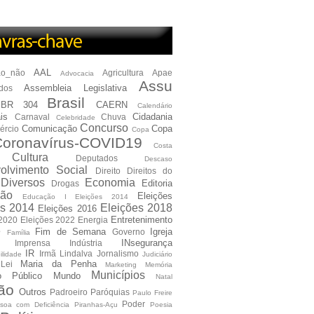
AAL
ão_não
Agricultura
Apae
Advocacia
Assu
Assembleia Legislativa
dos
Brasil
BR 304
CAERN
Calendário
is
Cidadania
Carnaval
Chuva
Celebridade
Concurso
Comunicação
Copa
ércio
Copa
oronavírus-COVID19
Costa
Cultura
Deputados
Descaso
olvimento Social
Direito
Direitos do
Diversos
Economia
Editoria
Drogas
ão
Eleições
Educação I Eleições 2014
es 2014
Eleições 2018
Eleições 2016
Entretenimento
 2020
Eleições 2022
Energia
e
Fim de Semana
Igreja
Governo
Família
INsegurança
Imprensa
Indústria
IR
Irmã Lindalva
Jornalismo
ilidade
Judiciário
Maria da Penha
Lei
Marketing
Memória
Municípios
io Público
Mundo
Natal
ão
Outros
Padroeiro
Paróquias
Paulo Freire
Poder
soa com Deficiência
Piranhas-Açu
Poesia