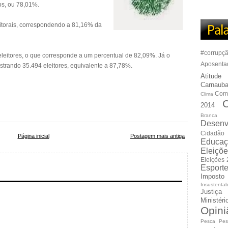
os, ou 78,01%.
leitorais, correspondendo a 81,16% da
#corrupç
eleitores, o que corresponde a um percentual de 82,09%. Já o
Aposenta
strando 35.494 eleitores, equivalente a 87,78%.
Atitude
Carnauba
Com
Clima
C
2014
Branca
Desenv
Cidadão
Página inicial
Postagem mais antiga
Educaç
Eleiçõ
Eleições
Esport
Imposto
Insustentab
Justiça
Ministér
Opini
Pesca
Pes