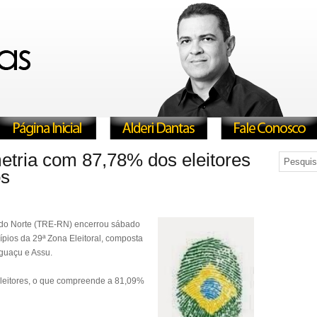
tria com 87,78% dos eleitores
os
e do Norte (TRE-RN) encerrou sábado
ípios da 29ª Zona Eleitoral, composta
nguaçu e Assu.
eitores, o que compreende a 81,09%