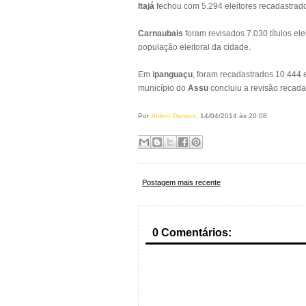
Itajá
fechou com 5.294 eleitores recadastrad
Carnaubais
foram revisados 7.030 títulos e
população eleitoral da cidade.
Em I
panguaçu
, foram recadastrados 10.444 
município do
Assu
concluiu a revisão recada
Por
Alderi Dantas
, 14/04/2014 às 20:08
Postagem mais recente
0 Comentários: