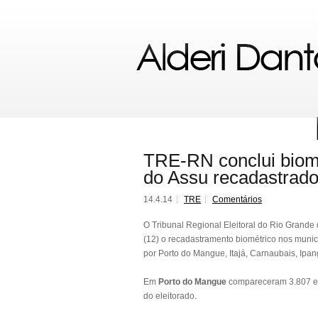
TRE-RN conclui biome
do Assu recadastrad
14.4.14
TRE
Comentários
O Tribunal Regional Eleitoral do Rio Grand
(12) o recadastramento biométrico nos munic
por Porto do Mangue, Itajá, Carnaubais, Ipa
Em
Porto do Mangue
compareceram 3.807 el
do eleitorado.