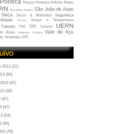
Política
Preços
Prefeitos
Prêmio
Rádio
RN
São João do Assu
Royalties
Salário
Seca
Segurança
Secos & Molhados
ilidade
Tempo e Temperatura
Teatro
UERN
Trânsito
TRT
TRE
Turismo
Vale do Açu
em Assu
Utilidade Pública
es
Vestibular
ZPE
o 2012
(21)
013
(84)
 2013
(67)
013
(40)
3
(67)
3
(47)
13
(54)
3
(93)
013
(78)