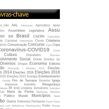
AAL
ão_não
Agricultura
Apae
Advocacia
Assu
Assembleia Legislativa
dos
Brasil
BR 304
CAERN
Calendário
is
Cidadania
Carnaval
Chuva
Celebridade
Concurso
Comunicação
Copa
ércio
Copa
oronavírus-COVID19
Costa
Cultura
Deputados
Descaso
olvimento Social
Direito
Direitos do
Diversos
Economia
Editoria
Drogas
ão
Eleições
Educação I Eleições 2014
es 2014
Eleições 2018
Eleições 2016
Entretenimento
 2020
Eleições 2022
Energia
e
Fim de Semana
Igreja
Governo
Família
INsegurança
Imprensa
Indústria
IR
Irmã Lindalva
Jornalismo
ilidade
Judiciário
Maria da Penha
Lei
Marketing
Memória
Municípios
io Público
Mundo
Natal
ão
Outros
Padroeiro
Paróquias
Paulo Freire
Poder
soa com Deficiência
Piranhas-Açu
Poesia