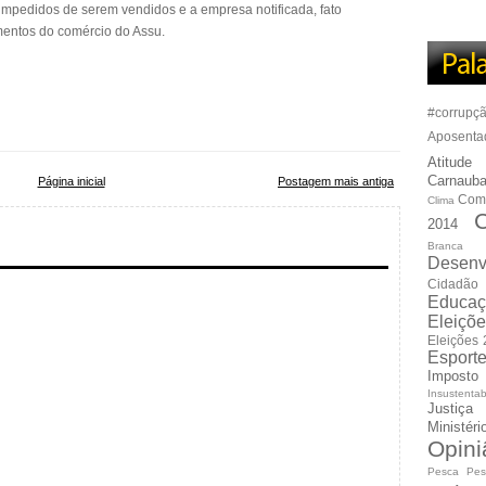
 impedidos de serem vendidos e a empresa notificada, fato
imentos do comércio do Assu.
#corrupç
Aposenta
Atitude
Carnauba
Página inicial
Postagem mais antiga
Com
Clima
C
2014
Branca
Desenv
Cidadão
Educaç
Eleiçõ
Eleições
Esport
Imposto
Insustentab
Justiça
Ministér
Opini
Pesca
Pes