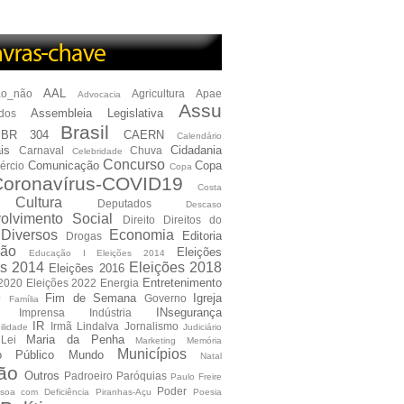
AAL
ão_não
Agricultura
Apae
Advocacia
Assu
Assembleia Legislativa
dos
Brasil
BR 304
CAERN
Calendário
is
Cidadania
Carnaval
Chuva
Celebridade
Concurso
Comunicação
Copa
ércio
Copa
oronavírus-COVID19
Costa
Cultura
Deputados
Descaso
olvimento Social
Direito
Direitos do
Diversos
Economia
Editoria
Drogas
ão
Eleições
Educação I Eleições 2014
es 2014
Eleições 2018
Eleições 2016
Entretenimento
 2020
Eleições 2022
Energia
e
Fim de Semana
Igreja
Governo
Família
INsegurança
Imprensa
Indústria
IR
Irmã Lindalva
Jornalismo
ilidade
Judiciário
Maria da Penha
Lei
Marketing
Memória
Municípios
io Público
Mundo
Natal
ão
Outros
Padroeiro
Paróquias
Paulo Freire
Poder
soa com Deficiência
Piranhas-Açu
Poesia