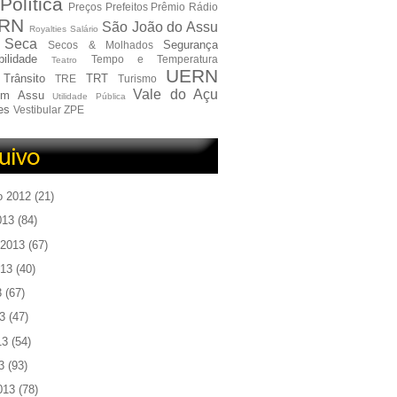
Política
Preços
Prefeitos
Prêmio
Rádio
RN
São João do Assu
Royalties
Salário
Seca
Segurança
Secos & Molhados
ilidade
Tempo e Temperatura
Teatro
UERN
Trânsito
TRT
TRE
Turismo
Vale do Açu
em Assu
Utilidade Pública
es
Vestibular
ZPE
o 2012
(21)
013
(84)
 2013
(67)
013
(40)
3
(67)
3
(47)
13
(54)
3
(93)
013
(78)