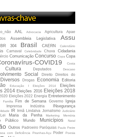
AAL
ão_não
Agricultura
Apae
Advocacia
Assu
Assembleia Legislativa
dos
Brasil
BR 304
CAERN
Calendário
is
Cidadania
Carnaval
Chuva
Celebridade
Concurso
Comunicação
Copa
ércio
Copa
oronavírus-COVID19
Costa
Cultura
Deputados
Descaso
olvimento Social
Direito
Direitos do
Diversos
Economia
Editoria
Drogas
ão
Eleições
Educação I Eleições 2014
es 2014
Eleições 2018
Eleições 2016
Entretenimento
 2020
Eleições 2022
Energia
e
Fim de Semana
Igreja
Governo
Família
INsegurança
Imprensa
Indústria
IR
Irmã Lindalva
Jornalismo
ilidade
Judiciário
Maria da Penha
Lei
Marketing
Memória
Municípios
io Público
Mundo
Natal
ão
Outros
Padroeiro
Paróquias
Paulo Freire
Poder
soa com Deficiência
Piranhas-Açu
Poesia