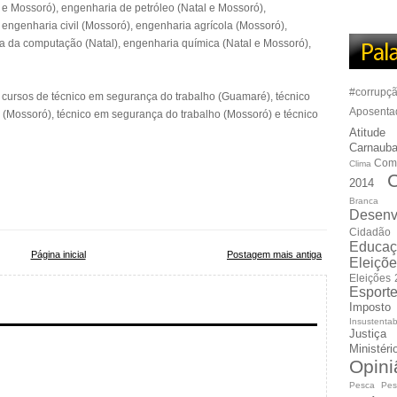
l e Mossoró), engenharia de petróleo (Natal e Mossoró),
engenharia civil (Mossoró), engenharia agrícola (Mossoró),
a da computação (Natal), engenharia química (Natal e Mossoró),
#corrupç
cursos de técnico em segurança do trabalho (Guamaré), técnico
Aposenta
(Mossoró), técnico em segurança do trabalho (Mossoró) e técnico
Atitude
Carnauba
Com
Clima
C
2014
Branca
Desenv
Cidadão
Educaç
Página inicial
Postagem mais antiga
Eleiçõ
Eleições
Esport
Imposto
Insustentab
Justiça
Ministér
Opini
Pesca
Pes