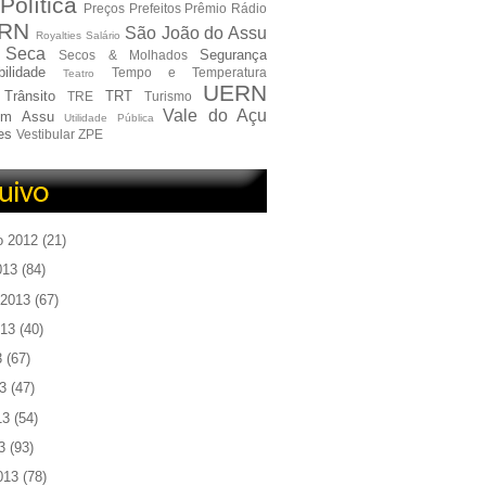
Política
Preços
Prefeitos
Prêmio
Rádio
RN
São João do Assu
Royalties
Salário
Seca
Segurança
Secos & Molhados
ilidade
Tempo e Temperatura
Teatro
UERN
Trânsito
TRT
TRE
Turismo
Vale do Açu
em Assu
Utilidade Pública
es
Vestibular
ZPE
o 2012
(21)
013
(84)
 2013
(67)
013
(40)
3
(67)
3
(47)
13
(54)
3
(93)
013
(78)