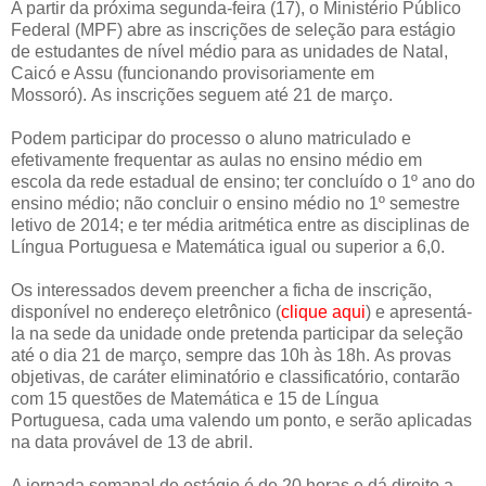
A partir da próxima segunda-feira (17), o Ministério Público
Federal (MPF) abre as inscrições de seleção para estágio
de estudantes de nível médio para as unidades de Natal,
Caicó e Assu (funcionando provisoriamente em
Mossoró). As inscrições seguem até 21 de março.
Podem participar do processo o aluno matriculado e
efetivamente frequentar as aulas no ensino médio em
escola da rede estadual de ensino; ter concluído o 1º ano do
ensino médio; não concluir o ensino médio no 1º semestre
letivo de 2014; e ter média aritmética entre as disciplinas de
Língua Portuguesa e Matemática igual ou superior a 6,0.
Os interessados devem preencher a ficha de inscrição,
disponível no endereço eletrônico (
clique aqui
) e apresentá-
la na sede da unidade onde pretenda participar da seleção
até o dia 21 de março, sempre das 10h às 18h. As provas
objetivas, de caráter eliminatório e classificatório, contarão
com 15 questões de Matemática e 15 de Língua
Portuguesa, cada uma valendo um ponto, e serão aplicadas
na data provável de 13 de abril.
A jornada semanal de estágio é de 20 horas e dá direito a