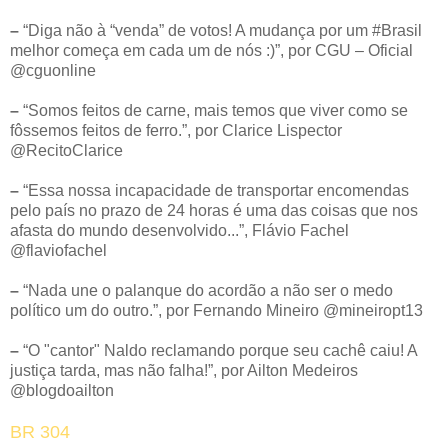
–
“Diga não à “venda” de votos! A mudança por um #Brasil
melhor começa em cada um de nós :)”, por CGU – Oficial
‏@cguonline
–
“Somos feitos de carne, mais temos que viver como se
fôssemos feitos de ferro.”, por Clarice Lispector
‏@RecitoClarice
–
“Essa nossa incapacidade de transportar encomendas
pelo país no prazo de 24 horas é uma das coisas que nos
afasta do mundo desenvolvido...”, Flávio Fachel
@flaviofachel
–
“Nada une o palanque do acordão a não ser o medo
político um do outro.”, por Fernando Mineiro ‏@mineiropt13
–
“O "cantor" Naldo reclamando porque seu cachê caiu! A
justiça tarda, mas não falha!”, por Ailton Medeiros
‏@blogdoailton
BR 304