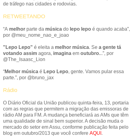
de tráfego nas cidades e rodovias.
RETWEETANDO
“A
melhor
parte da
música
do
lepo lepo
é quando acaba”,
por @meu_nome_nao_e_joao
"Lepo Lepo"
é eleita a
melhor música
. Se
a gente tá
votando assim
agora,
imagina
em
outubro.
..”, por
@The_Isaasc_Lion
“
Melhor música
é
Lepo Lepo
, gente. Vamos pular essa
parte.”, por ‏@bruno_jax
Rádio
O Diário Oficial da União publicou quinta-feira, 13, portaria
com as regras que permitem a migração das emissoras de
rádio AM para FM. A mudança beneficiará as AMs que têm
uma qualidade de sinal bem superior. A decisão muda o
mercado do setor em Assu, conforme publicação feita pelo
blog em outubro/2013 que você confere
AQUI
.