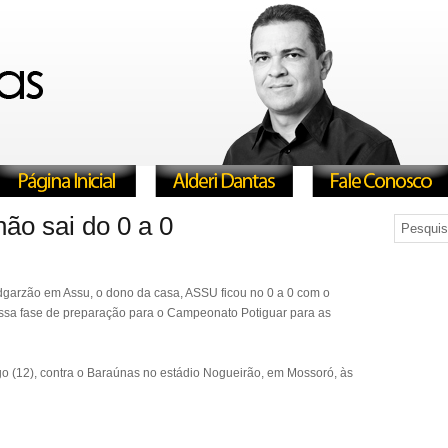
ão sai do 0 a 0
dgarzão em Assu, o dono da casa, ASSU ficou no 0 a 0 com o
dessa fase de preparação para o Campeonato Potiguar para as
o (12), contra o Baraúnas no estádio Nogueirão, em Mossoró, às