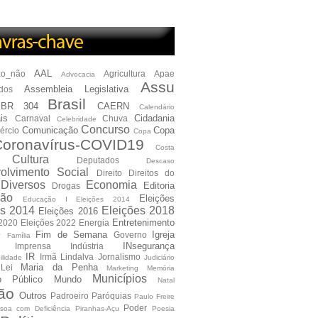
AAL
ão_não
Agricultura
Apae
Advocacia
Assu
Assembleia Legislativa
dos
Brasil
BR 304
CAERN
Calendário
is
Cidadania
Carnaval
Chuva
Celebridade
Concurso
Comunicação
Copa
ércio
Copa
oronavírus-COVID19
Costa
Cultura
Deputados
Descaso
olvimento Social
Direito
Direitos do
Diversos
Economia
Editoria
Drogas
ão
Eleições
Educação I Eleições 2014
es 2014
Eleições 2018
Eleições 2016
Entretenimento
 2020
Eleições 2022
Energia
e
Fim de Semana
Igreja
Governo
Família
INsegurança
Imprensa
Indústria
IR
Irmã Lindalva
Jornalismo
ilidade
Judiciário
Maria da Penha
Lei
Marketing
Memória
Municípios
io Público
Mundo
Natal
ão
Outros
Padroeiro
Paróquias
Paulo Freire
Poder
soa com Deficiência
Piranhas-Açu
Poesia