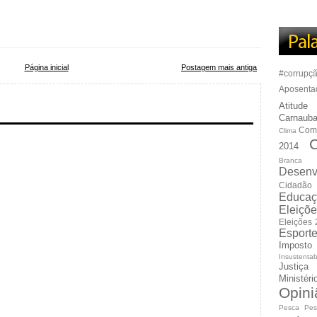
Página inicial
Postagem mais antiga
#corrupç
Aposenta
Atitude
Carnauba
Com
Clima
C
2014
Branca
Desenv
Cidadão
Educaç
Eleiçõ
Eleições
Esport
Imposto
Insustentab
Justiça
Ministér
Opini
Pesca
Pes