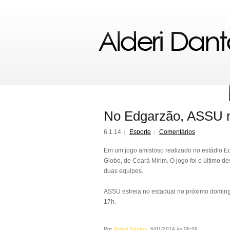
No Edgarzão, ASSU n
6.1.14
Esporte
Comentários
Em um jogo amistoso realizado no estádio E
Globo, de Ceará Mirim. O jogo foi o último 
duas equipes.
ASSU estreia no estadual no próximo doming
17h.
Por
Alderi Dantas
, 6/01/2014 às 06:06