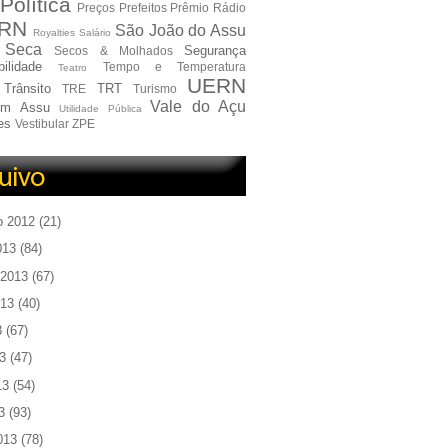
Política
Preços
Prefeitos
Prêmio
Rádio
RN
São João do Assu
Royalties
Salário
Seca
Segurança
Secos & Molhados
ilidade
Tempo e Temperatura
Teatro
UERN
Trânsito
TRT
TRE
Turismo
Vale do Açu
em Assu
Utilidade Pública
es
Vestibular
ZPE
o 2012
(21)
013
(84)
 2013
(67)
013
(40)
3
(67)
3
(47)
13
(54)
3
(93)
013
(78)