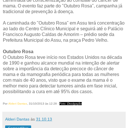
caminhada de conscientização ao combate do câncer de
mama. O evento faz parte do "Outubro Rosa", campanha já
tradicional de prevenção à doença.
A caminhada do "Outubro Rosa" em Assu terá concentração
ao lado do Centro Clínico Municipal e seguirá até o Palácio
Francisco Augusto Caldas de Amorim – prédio sede da
Prefeitura Municipal do Assu, na praça Pedro Velho.
Outubro Rosa
O Outubro Rosa teve início nos Estados Unidos na década
de 1990 e ganhou alcance mundial na intenção de alertar
sobre a importância da detecção precoce do câncer de
mama e da mamografia periódica para todas as mulheres
com mais de 40 anos, visto que o exame da mama é o
melhor meio para detectar tumores ainda em fase inicial,
possibilitando a cura em até 95% dos casos.
Por
Alderi Dantas
, 31/10/2013 às 12:28 -
Foto: Divulgação
Alderi Dantas
às
31.10.13