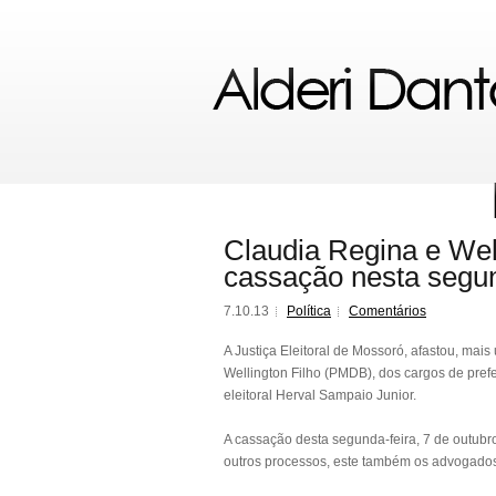
Claudia Regina e Wel
cassação nesta segun
7.10.13
Política
Comentários
A Justiça Eleitoral de Mossoró, afastou, mai
Wellington Filho (PMDB), dos cargos de prefei
eleitoral Herval Sampaio Junior.
A cassação desta segunda-feira, 7 de outubro
outros processos, este também os advogados 