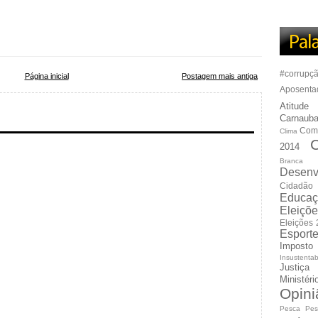
#corrupç
Página inicial
Postagem mais antiga
Aposenta
Atitude
Carnauba
Com
Clima
C
2014
Branca
Desenv
Cidadão
Educaç
Eleiçõ
Eleições
Esport
Imposto
Insustentab
Justiça
Ministér
Opini
Pesca
Pes