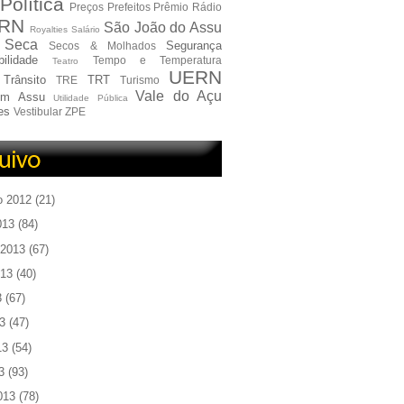
Política
Preços
Prefeitos
Prêmio
Rádio
RN
São João do Assu
Royalties
Salário
Seca
Segurança
Secos & Molhados
ilidade
Tempo e Temperatura
Teatro
UERN
Trânsito
TRT
TRE
Turismo
Vale do Açu
em Assu
Utilidade Pública
es
Vestibular
ZPE
o 2012
(21)
013
(84)
 2013
(67)
013
(40)
3
(67)
3
(47)
13
(54)
3
(93)
013
(78)