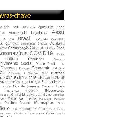
AAL
ão_não
Agricultura
Apae
Advocacia
Assu
Assembleia Legislativa
dos
Brasil
BR 304
CAERN
Calendário
is
Cidadania
Carnaval
Chuva
Celebridade
Concurso
Comunicação
Copa
ércio
Copa
oronavírus-COVID19
Costa
Cultura
Deputados
Descaso
olvimento Social
Direito
Direitos do
Diversos
Economia
Editoria
Drogas
ão
Eleições
Educação I Eleições 2014
es 2014
Eleições 2018
Eleições 2016
Entretenimento
 2020
Eleições 2022
Energia
e
Fim de Semana
Igreja
Governo
Família
INsegurança
Imprensa
Indústria
IR
Irmã Lindalva
Jornalismo
ilidade
Judiciário
Maria da Penha
Lei
Marketing
Memória
Municípios
io Público
Mundo
Natal
ão
Outros
Padroeiro
Paróquias
Paulo Freire
Poder
soa com Deficiência
Piranhas-Açu
Poesia