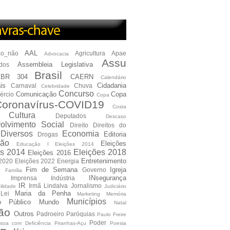
AAL
ão_não
Agricultura
Apae
Advocacia
Assu
Assembleia Legislativa
dos
Brasil
BR 304
CAERN
Calendário
is
Cidadania
Carnaval
Chuva
Celebridade
Concurso
Comunicação
Copa
ércio
Copa
oronavírus-COVID19
Costa
Cultura
Deputados
Descaso
olvimento Social
Direito
Direitos do
Diversos
Economia
Editoria
Drogas
ão
Eleições
Educação I Eleições 2014
es 2014
Eleições 2018
Eleições 2016
Entretenimento
 2020
Eleições 2022
Energia
e
Fim de Semana
Igreja
Governo
Família
INsegurança
Imprensa
Indústria
IR
Irmã Lindalva
Jornalismo
ilidade
Judiciário
Maria da Penha
Lei
Marketing
Memória
Municípios
io Público
Mundo
Natal
ão
Outros
Padroeiro
Paróquias
Paulo Freire
Poder
soa com Deficiência
Piranhas-Açu
Poesia