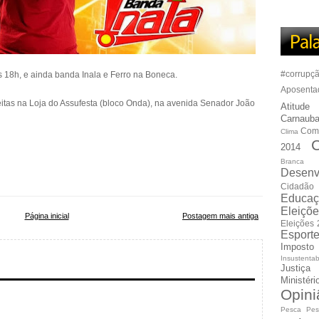
#corrupç
 18h, e ainda banda Inala e Ferro na Boneca.
Aposenta
itas na Loja do Assufesta (bloco Onda), na avenida Senador João
Atitude
Carnauba
Com
Clima
C
2014
Branca
Desenv
Cidadão
Educaç
Eleiçõ
Página inicial
Postagem mais antiga
Eleições
Esport
Imposto
Insustentab
Justiça
Ministér
Opini
Pesca
Pes