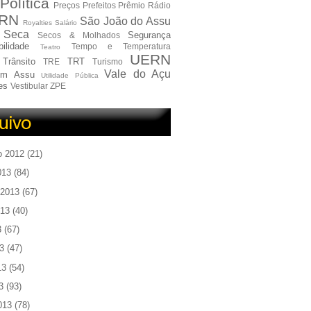
Política
Preços
Prefeitos
Prêmio
Rádio
RN
São João do Assu
Royalties
Salário
Seca
Segurança
Secos & Molhados
ilidade
Tempo e Temperatura
Teatro
UERN
Trânsito
TRT
TRE
Turismo
Vale do Açu
em Assu
Utilidade Pública
es
Vestibular
ZPE
o 2012
(21)
013
(84)
 2013
(67)
013
(40)
3
(67)
3
(47)
13
(54)
3
(93)
013
(78)