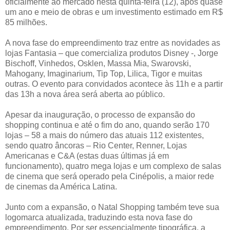
oficialmente ao mercado nesta quinta-feira (12), após quase
um ano e meio de obras e um investimento estimado em R$
85 milhões.
A nova fase do empreendimento traz entre as novidades as
lojas Fantasia – que comercializa produtos Disney -, Jorge
Bischoff, Vinhedos, Osklen, Massa Mia, Swarovski,
Mahogany, Imaginarium, Tip Top, Lilica, Tigor e muitas
outras. O evento para convidados acontece às 11h e a partir
das 13h a nova área será aberta ao público.
Apesar da inauguração, o processo de expansão do
shopping continua e até o fim do ano, quando serão 170
lojas – 58 a mais do número das atuais 112 existentes,
sendo quatro âncoras – Rio Center, Renner, Lojas
Americanas e C&A (estas duas últimas já em
funcionamento), quatro mega lojas e um complexo de salas
de cinema que será operado pela Cinépolis, a maior rede
de cinemas da América Latina.
Junto com a expansão, o Natal Shopping também teve sua
logomarca atualizada, traduzindo esta nova fase do
empreendimento. Por ser essencialmente tipográfica, a