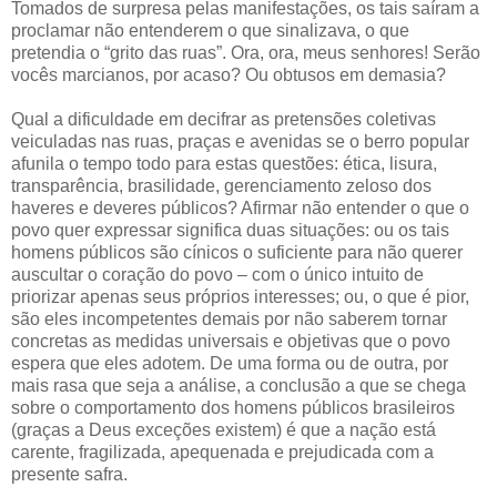
Tomados de surpresa pelas manifestações, os tais saíram a
proclamar não entenderem o que sinalizava, o que
pretendia o “grito das ruas”. Ora, ora, meus senhores! Serão
vocês marcianos, por acaso? Ou obtusos em demasia?
Qual a dificuldade em decifrar as pretensões coletivas
veiculadas nas ruas, praças e avenidas se o berro popular
afunila o tempo todo para estas questões: ética, lisura,
transparência, brasilidade, gerenciamento zeloso dos
haveres e deveres públicos? Afirmar não entender o que o
povo quer expressar significa duas situações: ou os tais
homens públicos são cínicos o suficiente para não querer
auscultar o coração do povo – com o único intuito de
priorizar apenas seus próprios interesses; ou, o que é pior,
são eles incompetentes demais por não saberem tornar
concretas as medidas universais e objetivas que o povo
espera que eles adotem. De uma forma ou de outra, por
mais rasa que seja a análise, a conclusão a que se chega
sobre o comportamento dos homens públicos brasileiros
(graças a Deus exceções existem) é que a nação está
carente, fragilizada, apequenada e prejudicada com a
presente safra.