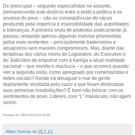
De preocupar – segundo especialistas no assunto,
permanecendo este divórcio entre a prática política e os
anseios do povo – são as conseqüências do vácuo
produzido pela imperícia e insensibilidade das autoridades
e lideranças. A primeira onda de protestos praticamente já
passou, restando apenas algumas marolas promovidas
pelos mais renitentes – principalmente baderneiros e
arruaceiros sem maiores compromissos. Mas, diante das
tentativas dos vários níveis do Legislativo, do Executivo e
do Judiciário de empurrar com a barriga a atual realidade
nacional – que revolta e machuca – o que ocorrerá quando
vier a segunda onda, como apregoado por comentaristas e
redes sociais? Aonde irá desaguar o mar de gente
duplamente revoltada pelo vazio a que foram destinadas
suas primeiras insatisfações? É bom não brincar com os
sentimentos do povo. Líderes, com “L” maiúsculo, não agem
assim.
Postado em 28/07/2013 às 12:00
Alderi Dantas
às
28.7.13