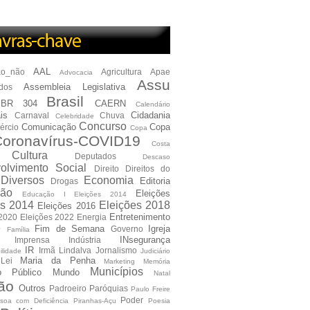
AAL
ão_não
Agricultura
Apae
Advocacia
Assu
Assembleia Legislativa
dos
Brasil
BR 304
CAERN
Calendário
is
Cidadania
Carnaval
Chuva
Celebridade
Concurso
Comunicação
Copa
ércio
Copa
oronavírus-COVID19
Costa
Cultura
Deputados
Descaso
olvimento Social
Direito
Direitos do
Diversos
Economia
Editoria
Drogas
ão
Eleições
Educação I Eleições 2014
es 2014
Eleições 2018
Eleições 2016
Entretenimento
 2020
Eleições 2022
Energia
e
Fim de Semana
Igreja
Governo
Família
INsegurança
Imprensa
Indústria
IR
Irmã Lindalva
Jornalismo
ilidade
Judiciário
Maria da Penha
Lei
Marketing
Memória
Municípios
io Público
Mundo
Natal
ão
Outros
Padroeiro
Paróquias
Paulo Freire
Poder
soa com Deficiência
Piranhas-Açu
Poesia