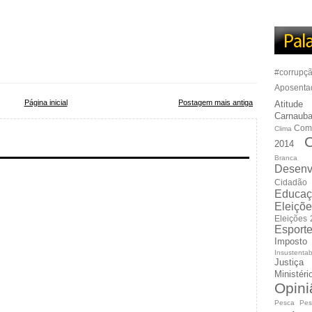
#corrupç
Aposenta
Página inicial
Postagem mais antiga
Atitude
Carnauba
Com
Clima
C
2014
Branca
Desenv
Cidadão
Educaç
Eleiçõ
Eleições
Esport
Imposto
Insustentab
Justiça
Ministér
Opini
Pesca
Pes