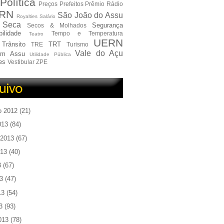
Política
Preços
Prefeitos
Prêmio
Rádio
RN
São João do Assu
Royalties
Salário
Seca
Segurança
Secos & Molhados
ilidade
Tempo e Temperatura
Teatro
UERN
Trânsito
TRT
TRE
Turismo
Vale do Açu
em Assu
Utilidade Pública
es
Vestibular
ZPE
o 2012
(21)
013
(84)
 2013
(67)
013
(40)
3
(67)
3
(47)
13
(54)
3
(93)
013
(78)