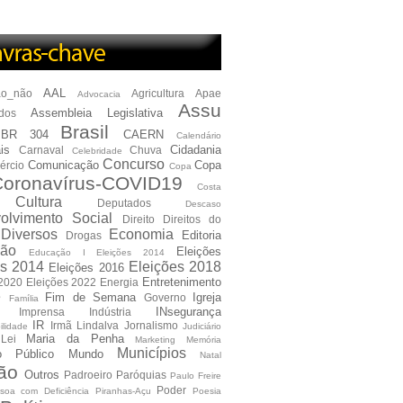
AAL
ão_não
Agricultura
Apae
Advocacia
Assu
Assembleia Legislativa
dos
Brasil
BR 304
CAERN
Calendário
is
Cidadania
Carnaval
Chuva
Celebridade
Concurso
Comunicação
Copa
ércio
Copa
oronavírus-COVID19
Costa
Cultura
Deputados
Descaso
olvimento Social
Direito
Direitos do
Diversos
Economia
Editoria
Drogas
ão
Eleições
Educação I Eleições 2014
es 2014
Eleições 2018
Eleições 2016
Entretenimento
 2020
Eleições 2022
Energia
e
Fim de Semana
Igreja
Governo
Família
INsegurança
Imprensa
Indústria
IR
Irmã Lindalva
Jornalismo
ilidade
Judiciário
Maria da Penha
Lei
Marketing
Memória
Municípios
io Público
Mundo
Natal
ão
Outros
Padroeiro
Paróquias
Paulo Freire
Poder
soa com Deficiência
Piranhas-Açu
Poesia