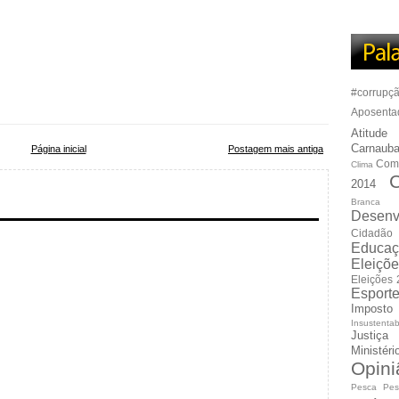
#corrupç
Aposenta
Atitude
Carnauba
Página inicial
Postagem mais antiga
Com
Clima
C
2014
Branca
Desenv
Cidadão
Educaç
Eleiçõ
Eleições
Esport
Imposto
Insustentab
Justiça
Ministér
Opini
Pesca
Pes