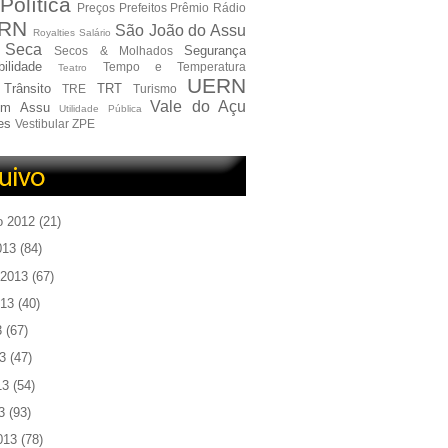
Política
Preços
Prefeitos
Prêmio
Rádio
RN
São João do Assu
Royalties
Salário
Seca
Segurança
Secos & Molhados
ilidade
Tempo e Temperatura
Teatro
UERN
Trânsito
TRT
TRE
Turismo
Vale do Açu
em Assu
Utilidade Pública
es
Vestibular
ZPE
o 2012
(21)
013
(84)
 2013
(67)
013
(40)
3
(67)
3
(47)
13
(54)
3
(93)
013
(78)