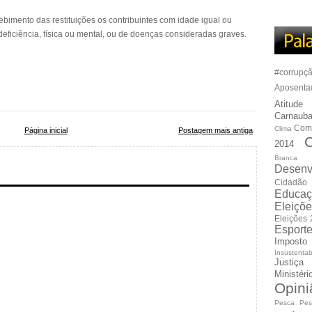
ebimento das restituições os contribuintes com idade igual ou
eficiência, física ou mental, ou de doenças consideradas graves.
#corrupç
Aposenta
Atitude
Carnauba
Com
Clima
Página inicial
Postagem mais antiga
C
2014
Branca
Desenv
Cidadão
Educaç
Eleiçõ
Eleições
Esport
Imposto
Insustentab
Justiça
Ministér
Opini
Pesca
Pes