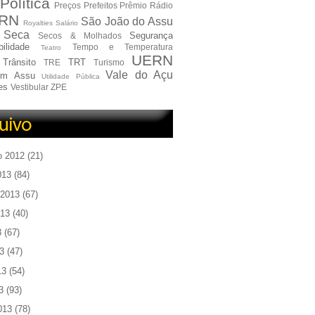
Política
Preços
Prefeitos
Prêmio
Rádio
RN
São João do Assu
Royalties
Salário
Seca
Segurança
Secos & Molhados
ilidade
Tempo e Temperatura
Teatro
UERN
Trânsito
TRT
TRE
Turismo
Vale do Açu
em Assu
Utilidade Pública
es
Vestibular
ZPE
o 2012
(21)
013
(84)
 2013
(67)
013
(40)
3
(67)
3
(47)
13
(54)
3
(93)
013
(78)