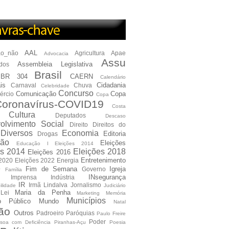
AAL
ão_não
Agricultura
Apae
Advocacia
Assu
Assembleia Legislativa
dos
Brasil
BR 304
CAERN
Calendário
is
Cidadania
Carnaval
Chuva
Celebridade
Concurso
Comunicação
Copa
ércio
Copa
oronavírus-COVID19
Costa
Cultura
Deputados
Descaso
olvimento Social
Direito
Direitos do
Diversos
Economia
Editoria
Drogas
ão
Eleições
Educação I Eleições 2014
es 2014
Eleições 2018
Eleições 2016
Entretenimento
 2020
Eleições 2022
Energia
e
Fim de Semana
Igreja
Governo
Família
INsegurança
Imprensa
Indústria
IR
Irmã Lindalva
Jornalismo
ilidade
Judiciário
Maria da Penha
Lei
Marketing
Memória
Municípios
io Público
Mundo
Natal
ão
Outros
Padroeiro
Paróquias
Paulo Freire
Poder
soa com Deficiência
Piranhas-Açu
Poesia