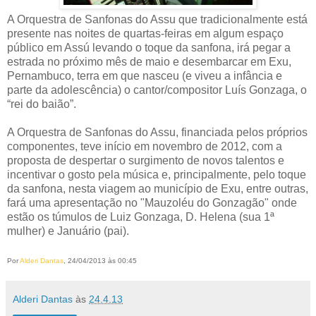
A Orquestra de Sanfonas do Assu que tradicionalmente está
presente nas noites de quartas-feiras em algum espaço
público em Assú levando o toque da sanfona, irá pegar a
estrada no próximo mês de maio e desembarcar em Exu,
Pernambuco, terra em que nasceu (e viveu a infância e
parte da adolescência) o cantor/compositor Luís Gonzaga, o
“rei do baião”.
A Orquestra de Sanfonas do Assu, financiada pelos próprios
componentes, teve início em novembro de 2012, com a
proposta de despertar o surgimento de novos talentos e
incentivar o gosto pela música e, principalmente, pelo toque
da sanfona, nesta viagem ao município de Exu, entre outras,
fará uma apresentação no "Mauzoléu do Gonzagão" onde
estão os túmulos de Luiz Gonzaga, D. Helena (sua 1ª
mulher) e Januário (pai).
Por
Alderi Dantas
, 24/04/2013 às 00:45
Alderi Dantas
às
24.4.13