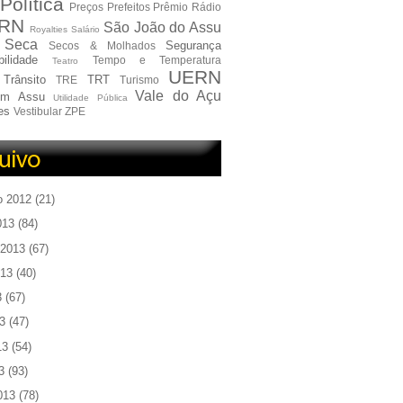
Política
Preços
Prefeitos
Prêmio
Rádio
RN
São João do Assu
Royalties
Salário
Seca
Segurança
Secos & Molhados
ilidade
Tempo e Temperatura
Teatro
UERN
Trânsito
TRT
TRE
Turismo
Vale do Açu
em Assu
Utilidade Pública
es
Vestibular
ZPE
o 2012
(21)
013
(84)
 2013
(67)
013
(40)
3
(67)
3
(47)
13
(54)
3
(93)
013
(78)