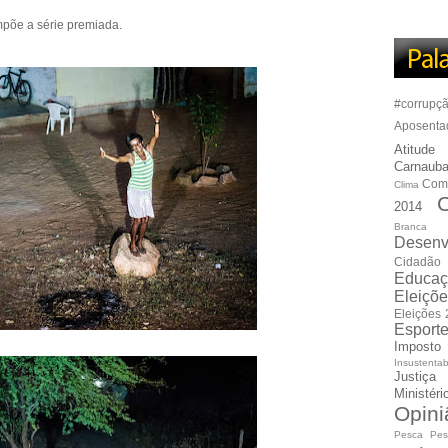
põe a série premiada.
#corrupç
Aposenta
Atitude
Carnauba
Com
Clima
C
2014
Branca
Desenv
Cidadão
Educaç
Eleiçõ
Eleições
Esport
Imposto
Insustentab
Justiça
Ministér
Opini
Pesca
Pes