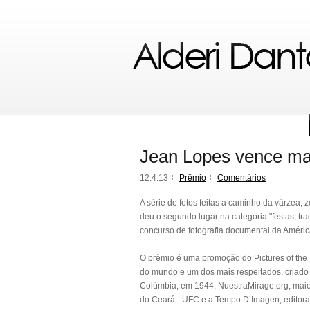
Jean Lopes vence mai
12.4.13
Prêmio
Comentários
A série de fotos feitas a caminho da várzea, z
deu o segundo lugar na categoria "festas, tr
concurso de fotografia documental da Améric
O prêmio é uma promoção do Pictures of the 
do mundo e um dos mais respeitados, criado 
Colúmbia, em 1944; NuestraMirage.org, maior
do Ceará - UFC e a Tempo D’Imagen, editora b