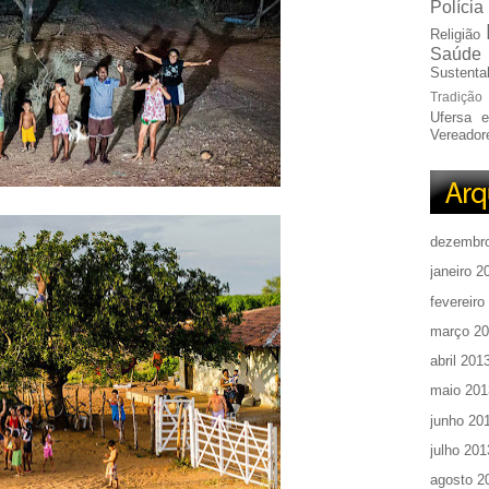
Polícia
Religião
Saúde
Sustentab
Tradição
Ufersa 
Vereador
dezembr
janeiro 2
fevereiro
março 2
abril 201
maio 201
junho 20
julho 201
agosto 2