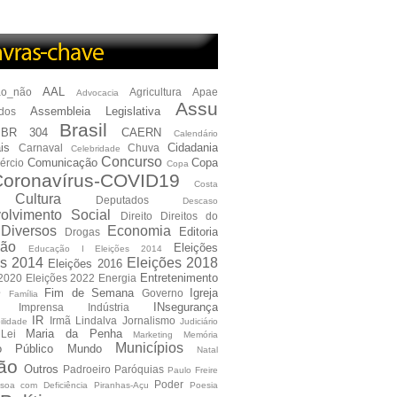
AAL
ão_não
Agricultura
Apae
Advocacia
Assu
Assembleia Legislativa
dos
Brasil
BR 304
CAERN
Calendário
is
Cidadania
Carnaval
Chuva
Celebridade
Concurso
Comunicação
Copa
ércio
Copa
oronavírus-COVID19
Costa
Cultura
Deputados
Descaso
olvimento Social
Direito
Direitos do
Diversos
Economia
Editoria
Drogas
ão
Eleições
Educação I Eleições 2014
es 2014
Eleições 2018
Eleições 2016
Entretenimento
 2020
Eleições 2022
Energia
e
Fim de Semana
Igreja
Governo
Família
INsegurança
Imprensa
Indústria
IR
Irmã Lindalva
Jornalismo
ilidade
Judiciário
Maria da Penha
Lei
Marketing
Memória
Municípios
io Público
Mundo
Natal
ão
Outros
Padroeiro
Paróquias
Paulo Freire
Poder
soa com Deficiência
Piranhas-Açu
Poesia