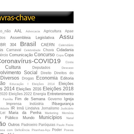
AAL
ão_não
Agricultura
Apae
Advocacia
Assu
Assembleia Legislativa
dos
Brasil
BR 304
CAERN
Calendário
is
Cidadania
Carnaval
Chuva
Celebridade
Concurso
Comunicação
Copa
ércio
Copa
oronavírus-COVID19
Costa
Cultura
Deputados
Descaso
olvimento Social
Direito
Direitos do
Diversos
Economia
Editoria
Drogas
ão
Eleições
Educação I Eleições 2014
es 2014
Eleições 2018
Eleições 2016
Entretenimento
 2020
Eleições 2022
Energia
e
Fim de Semana
Igreja
Governo
Família
INsegurança
Imprensa
Indústria
IR
Irmã Lindalva
Jornalismo
ilidade
Judiciário
Maria da Penha
Lei
Marketing
Memória
Municípios
io Público
Mundo
Natal
ão
Outros
Padroeiro
Paróquias
Paulo Freire
Poder
soa com Deficiência
Piranhas-Açu
Poesia