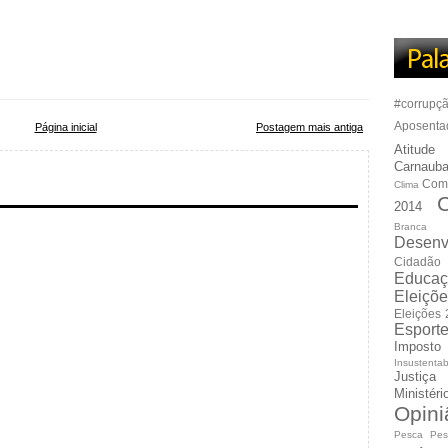
#corrupç
Aposenta
Página inicial
Postagem mais antiga
Atitude
Carnauba
Com
Clima
C
2014
Branca
Desenv
Cidadão
Educaç
Eleiçõ
Eleições
Esport
Imposto
Insustentab
Justiça
Ministér
Opini
Pesca
Pes