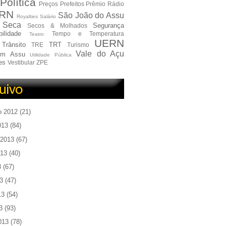
Política
Preços
Prefeitos
Prêmio
Rádio
RN
São João do Assu
Royalties
Salário
Seca
Segurança
Secos & Molhados
ilidade
Tempo e Temperatura
Teatro
UERN
Trânsito
TRT
TRE
Turismo
Vale do Açu
em Assu
Utilidade Pública
es
Vestibular
ZPE
o 2012
(21)
013
(84)
 2013
(67)
013
(40)
3
(67)
3
(47)
13
(54)
3
(93)
013
(78)