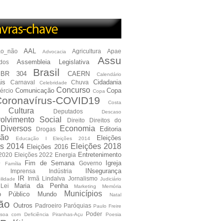
AAL
ão_não
Agricultura
Apae
Advocacia
Assu
Assembleia Legislativa
dos
Brasil
BR 304
CAERN
Calendário
is
Cidadania
Carnaval
Chuva
Celebridade
Concurso
Comunicação
Copa
ércio
Copa
oronavírus-COVID19
Costa
Cultura
Deputados
Descaso
olvimento Social
Direito
Direitos do
Diversos
Economia
Editoria
Drogas
ão
Eleições
Educação I Eleições 2014
es 2014
Eleições 2018
Eleições 2016
Entretenimento
 2020
Eleições 2022
Energia
e
Fim de Semana
Igreja
Governo
Família
INsegurança
Imprensa
Indústria
IR
Irmã Lindalva
Jornalismo
ilidade
Judiciário
Maria da Penha
Lei
Marketing
Memória
Municípios
io Público
Mundo
Natal
ão
Outros
Padroeiro
Paróquias
Paulo Freire
Poder
soa com Deficiência
Piranhas-Açu
Poesia