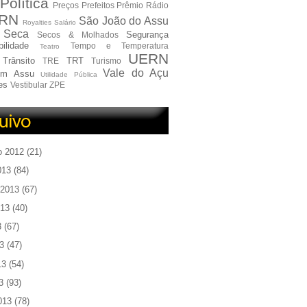
Política
Preços
Prefeitos
Prêmio
Rádio
RN
São João do Assu
Royalties
Salário
Seca
Segurança
Secos & Molhados
ilidade
Tempo e Temperatura
Teatro
UERN
Trânsito
TRT
TRE
Turismo
Vale do Açu
em Assu
Utilidade Pública
es
Vestibular
ZPE
o 2012
(21)
013
(84)
 2013
(67)
013
(40)
3
(67)
3
(47)
13
(54)
3
(93)
013
(78)