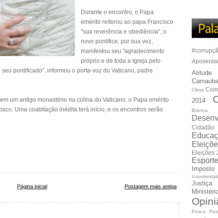
Durante o encontro, o Papa
emérito reiterou ao papa Francisco
"sua reverência e obediência", o
novo pontífice, por sua vez,
#corrupç
manifestou seu "agradecimento
próprio e de toda a Igreja pelo
Aposenta
 seu pontificado", informou o porta-voz do Vaticano, padre
Atitude
Carnauba
Com
Clima
C
em um antigo monastério na colina do Vaticano, o Papa emérito
2014
sco. Uma coabitação inédita terá início, e os encontros serão
Branca
Desenv
Cidadão
Educaç
Eleiçõ
Eleições
Esport
Imposto
Insustentab
Justiça
Página inicial
Postagem mais antiga
Ministér
Opini
Pesca
Pes