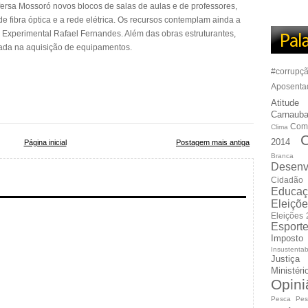
ersa Mossoró novos blocos de salas de aulas e de professores,
 fibra óptica e a rede elétrica. Os recursos contemplam ainda a
Experimental Rafael Fernandes. Além das obras estruturantes,
izada na aquisição de equipamentos.
#corrupç
Aposenta
Atitude
Carnauba
Com
Clima
C
2014
Página inicial
Postagem mais antiga
Branca
Desenv
Cidadão
Educaç
Eleiçõ
Eleições
Esport
Imposto
Insustentab
Justiça
Ministér
Opini
Pesca
Pes