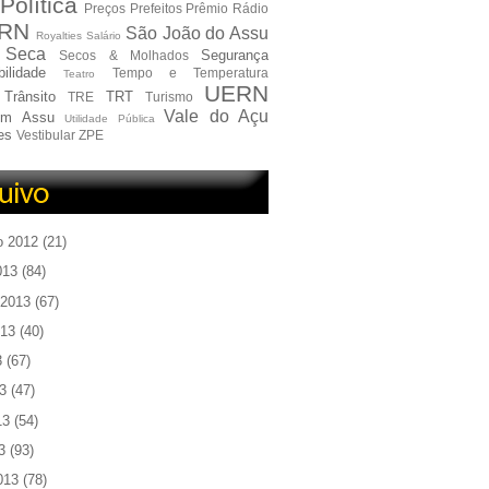
Política
Preços
Prefeitos
Prêmio
Rádio
RN
São João do Assu
Royalties
Salário
Seca
Segurança
Secos & Molhados
ilidade
Tempo e Temperatura
Teatro
UERN
Trânsito
TRT
TRE
Turismo
Vale do Açu
em Assu
Utilidade Pública
es
Vestibular
ZPE
o 2012
(21)
013
(84)
 2013
(67)
013
(40)
3
(67)
3
(47)
13
(54)
3
(93)
013
(78)