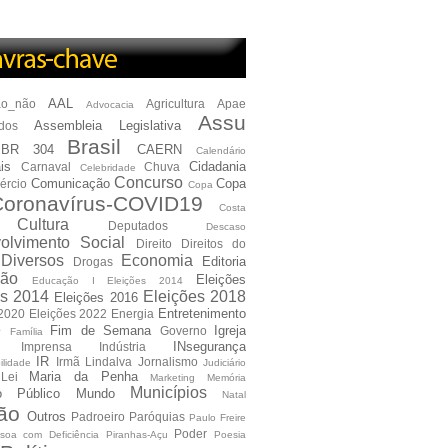
AAL
ão_não
Agricultura
Apae
Advocacia
Assu
Assembleia Legislativa
dos
Brasil
BR 304
CAERN
Calendário
is
Cidadania
Carnaval
Chuva
Celebridade
Concurso
Comunicação
Copa
ércio
Copa
oronavírus-COVID19
Costa
Cultura
Deputados
Descaso
olvimento Social
Direito
Direitos do
Diversos
Economia
Editoria
Drogas
ão
Eleições
Educação I Eleições 2014
es 2014
Eleições 2018
Eleições 2016
Entretenimento
 2020
Eleições 2022
Energia
e
Fim de Semana
Igreja
Governo
Família
INsegurança
Imprensa
Indústria
IR
Irmã Lindalva
Jornalismo
ilidade
Judiciário
Maria da Penha
Lei
Marketing
Memória
Municípios
io Público
Mundo
Natal
ão
Outros
Padroeiro
Paróquias
Paulo Freire
Poder
soa com Deficiência
Piranhas-Açu
Poesia