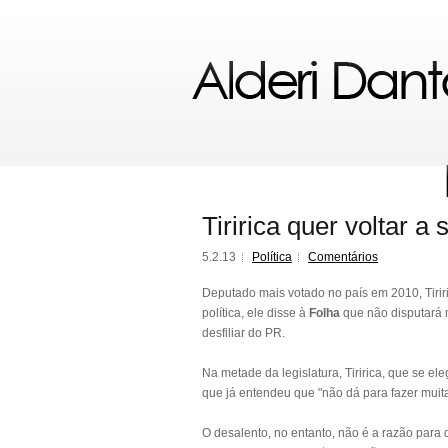
Tiririca quer voltar a
5.2.13
Política
Comentários
Deputado mais votado no país em 2010, Tiriri
política, ele disse à
Folha
que não disputará m
desfiliar do PR.
Na metade da legislatura, Tiririca, que se e
que já entendeu que "não dá para fazer muita
O desalento, no entanto, não é a razão para 