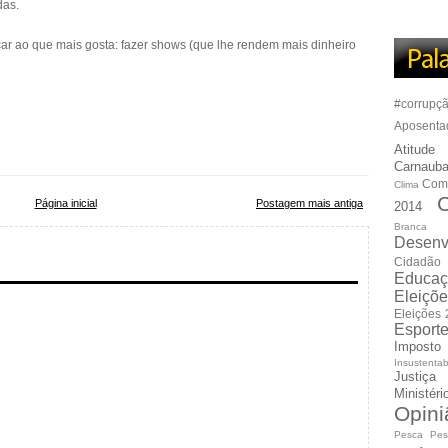
das.
dicar ao que mais gosta: fazer shows (que lhe rendem mais dinheiro
#corrupç
Aposenta
Atitude
Carnauba
Com
Clima
C
Página inicial
Postagem mais antiga
2014
Branca
Desenv
Cidadão
Educaç
Eleiçõ
Eleições
Esport
Imposto
Insustentab
Justiça
Ministér
Opini
Pesca
Pes