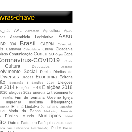
AAL
ão_não
Agricultura
Apae
Advocacia
Assu
Assembleia Legislativa
dos
Brasil
BR 304
CAERN
Calendário
is
Cidadania
Carnaval
Chuva
Celebridade
Concurso
Comunicação
Copa
ércio
Copa
oronavírus-COVID19
Costa
Cultura
Deputados
Descaso
olvimento Social
Direito
Direitos do
Diversos
Economia
Editoria
Drogas
ão
Eleições
Educação I Eleições 2014
es 2014
Eleições 2018
Eleições 2016
Entretenimento
 2020
Eleições 2022
Energia
e
Fim de Semana
Igreja
Governo
Família
INsegurança
Imprensa
Indústria
IR
Irmã Lindalva
Jornalismo
ilidade
Judiciário
Maria da Penha
Lei
Marketing
Memória
Municípios
io Público
Mundo
Natal
ão
Outros
Padroeiro
Paróquias
Paulo Freire
Poder
soa com Deficiência
Piranhas-Açu
Poesia