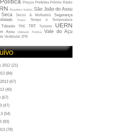
Política
Preços
Prefeitos
Prêmio
Rádio
RN
São João do Assu
Royalties
Salário
Seca
Segurança
Secos & Molhados
ilidade
Tempo e Temperatura
Teatro
UERN
Trânsito
TRT
TRE
Turismo
Vale do Açu
em Assu
Utilidade Pública
es
Vestibular
ZPE
o 2012
(21)
013
(84)
 2013
(67)
013
(40)
3
(67)
3
(47)
13
(54)
3
(93)
013
(78)