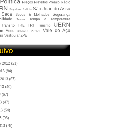
Política
Preços
Prefeitos
Prêmio
Rádio
RN
São João do Assu
Royalties
Salário
Seca
Segurança
Secos & Molhados
ilidade
Tempo e Temperatura
Teatro
UERN
Trânsito
TRT
TRE
Turismo
Vale do Açu
em Assu
Utilidade Pública
es
Vestibular
ZPE
o 2012
(21)
013
(84)
 2013
(67)
013
(40)
3
(67)
3
(47)
13
(54)
3
(93)
013
(78)