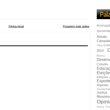
#corrupç
Página inicial
Postagem mais antiga
Aposenta
Atitude
Carnauba
Com
Clima
C
2014
Branca
Desenv
Cidadão
Educaç
Eleiçõ
Eleições
Esport
Imposto
Insustentab
Justiça
Ministér
Opini
Pesca
Pes