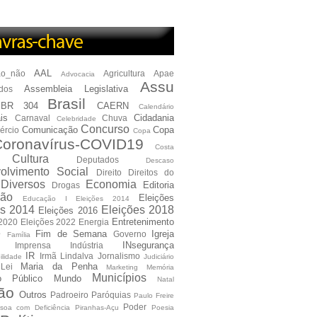
AAL
ão_não
Agricultura
Apae
Advocacia
Assu
Assembleia Legislativa
dos
Brasil
BR 304
CAERN
Calendário
is
Cidadania
Carnaval
Chuva
Celebridade
Concurso
Comunicação
Copa
ércio
Copa
oronavírus-COVID19
Costa
Cultura
Deputados
Descaso
olvimento Social
Direito
Direitos do
Diversos
Economia
Editoria
Drogas
ão
Eleições
Educação I Eleições 2014
es 2014
Eleições 2018
Eleições 2016
Entretenimento
 2020
Eleições 2022
Energia
e
Fim de Semana
Igreja
Governo
Família
INsegurança
Imprensa
Indústria
IR
Irmã Lindalva
Jornalismo
ilidade
Judiciário
Maria da Penha
Lei
Marketing
Memória
Municípios
io Público
Mundo
Natal
ão
Outros
Padroeiro
Paróquias
Paulo Freire
Poder
soa com Deficiência
Piranhas-Açu
Poesia